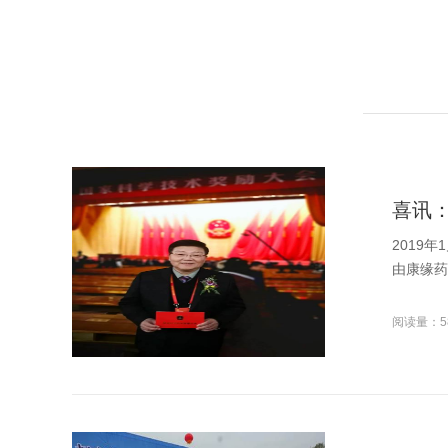
喜讯
2019
由康缘药
阅读量：5