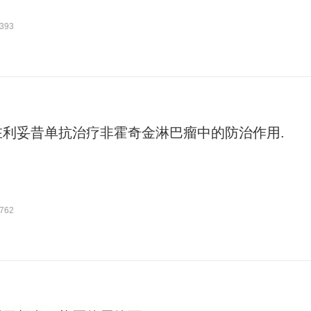
393
在利妥昔单抗治疗非霍奇金淋巴瘤中的防治作用.
762