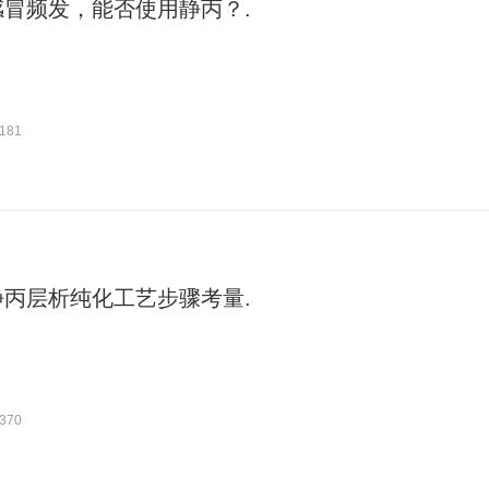
感冒频发，能否使用静丙？.
181
静丙层析纯化工艺步骤考量.
370