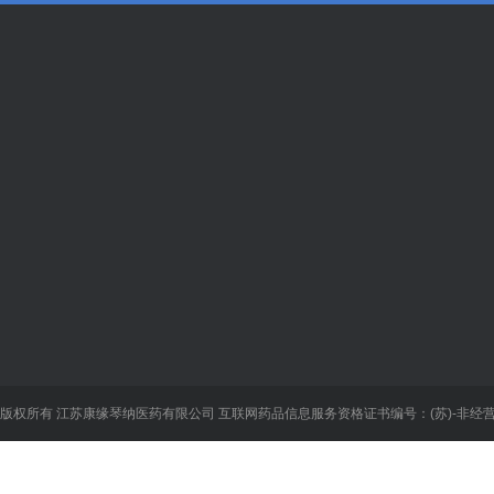
关于我们
业务系统
新闻中心
企
关于我们
供应商数据
新闻资讯
员工
组织机构
集团OA
康缘资讯
文化
企业故事
下载中心
企业新闻
版权所有 江苏康缘琴纳医药有限公司
互联网药品信息服务资格证书编号：(苏)-非经营性-
荣誉资质